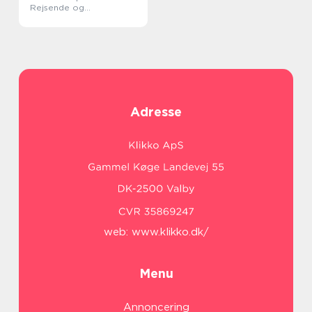
Rejsende og
Eventyrlystne
Adresse
web:
www.klikko.dk/
Menu
Annoncering