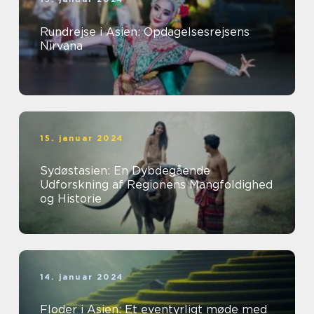
Rundrejse i Asien: Opdagelsesrejsens
Nirvana
15. januar 2024
Sydøstasien: En Dybdegående
Udforskning af Regionens Mangfoldighed
og Historie
14. januar 2024
Floder i Asien: Et eventyrligt møde med