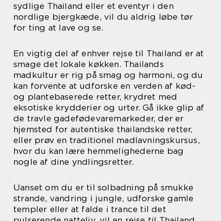
sydlige Thailand eller et eventyr i den
nordlige bjergkæde, vil du aldrig løbe tør
for ting at lave og se.
En vigtig del af enhver rejse til Thailand er at
smage det lokale køkken. Thailands
madkultur er rig på smag og harmoni, og du
kan forvente at udforske en verden af kød-
og plantebaserede retter, krydret med
eksotiske krydderier og urter. Gå ikke glip af
de travle gadefødevaremarkeder, der er
hjemsted for autentiske thailandske retter,
eller prøv en traditionel madlavningskursus,
hvor du kan lære hemmelighederne bag
nogle af dine yndlingsretter.
Uanset om du er til solbadning på smukke
strande, vandring i jungle, udforske gamle
templer eller at falde i trance til det
pulserende natteliv, vil en rejse til Thailand