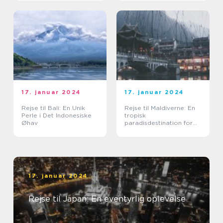
17. januar 2024
17. januar 2024
Rejse til Bali: En Unik
Rejse til Maldiverne: En
Perle i Det Indonesiske
tropisk
Øhav
paradisdestination for
eventyrlystne rejsende
17. januar 2024
Rejse til Japan: En eventyrlig oplevelse