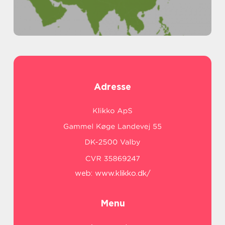
Adresse
web:
www.klikko.dk/
Menu