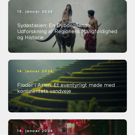
15. januar 2024
Sydøstasien: En Dybdegående
Udforskning af Regionens Mangfoldighed
og Historie
14. januar 2024
Floder i Asien: Et eventyrligt møde med
kontinentets vandveje
14. januar 2024