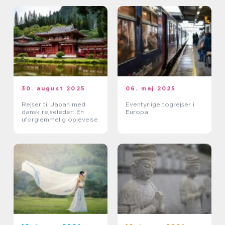
30. august 2025
06. maj 2025
Rejser til Japan med
Eventyrlige togrejser i
dansk rejseleder: En
Europa
uforglemmelig oplevelse