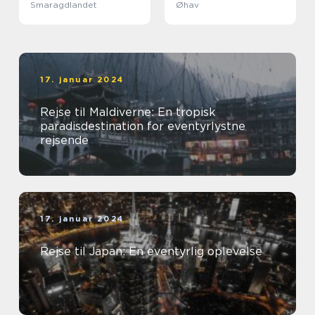
Smaragdlandet
Øhav
17. januar 2024
Rejse til Maldiverne: En tropisk
paradisdestination for eventyrlystne
rejsende
17. januar 2024
Rejse til Japan: En eventyrlig oplevelse