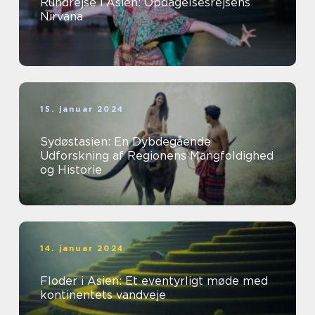
Rundrejse i Asien: Opdagelsesrejsens
Nirvana
15. januar 2024
Sydøstasien: En Dybdegående
Udforskning af Regionens Mangfoldighed
og Historie
14. januar 2024
Floder i Asien: Et eventyrligt møde med
kontinentets vandveje