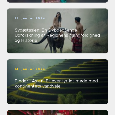
15. januar 2024
Sydøstasien: En Dybdegående
Udforskning af Regionens Mangfoldighed
og Historie
14. januar 2024
Floder i Asien: Et eventyrligt møde med
kontinentets vandveje