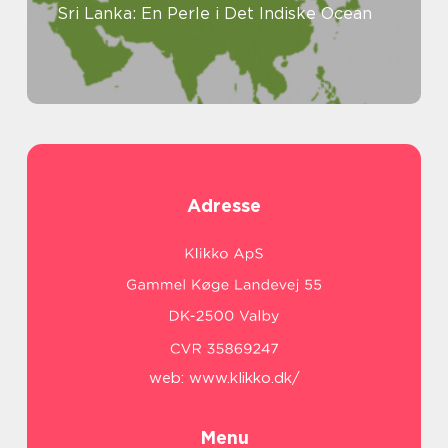
Sri Lanka: En Perle i Det Indiske Ocean
Adresse
web:
www.klikko.dk/
Menu