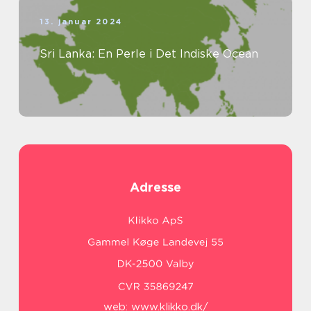
13. januar 2024
Sri Lanka: En Perle i Det Indiske Ocean
Adresse
web:
www.klikko.dk/