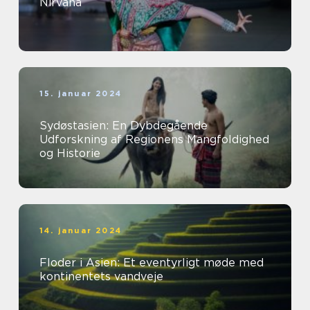
Nirvana
15. januar 2024
Sydøstasien: En Dybdegående
Udforskning af Regionens Mangfoldighed
og Historie
14. januar 2024
Floder i Asien: Et eventyrligt møde med
kontinentets vandveje