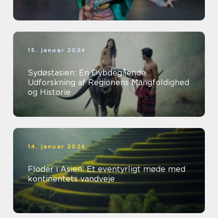
15. januar 2024
Sydøstasien: En Dybdegående
Udforskning af Regionens Mangfoldighed
og Historie
14. januar 2024
Floder i Asien: Et eventyrligt møde med
kontinentets vandveje