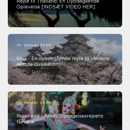
Rejse til Thailand: En Dybdegående
Oplevelse [INDSÆT VIDEO HER]
15. januar 2024
Kina - En dybdegående rejse til verdens
ældste civilisation
15. januar 2024
Rundrejse i Asien: Opdagelsesrejsens
Nirvana