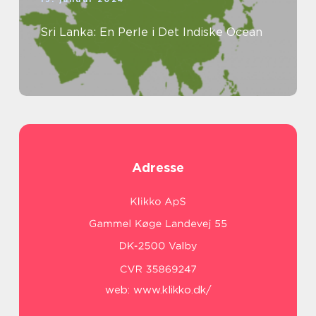
Sri Lanka: En Perle i Det Indiske Ocean
Adresse
web:
www.klikko.dk/