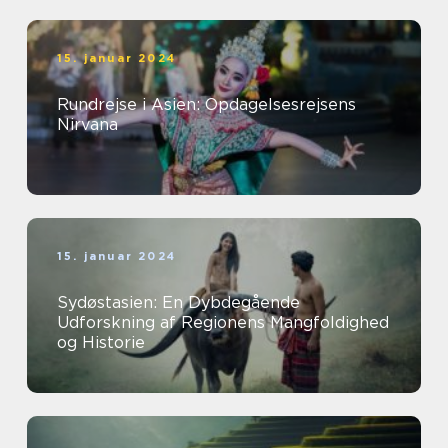
15. januar 2024
Rundrejse i Asien: Opdagelsesrejsens
Nirvana
15. januar 2024
Sydøstasien: En Dybdegående
Udforskning af Regionens Mangfoldighed
og Historie