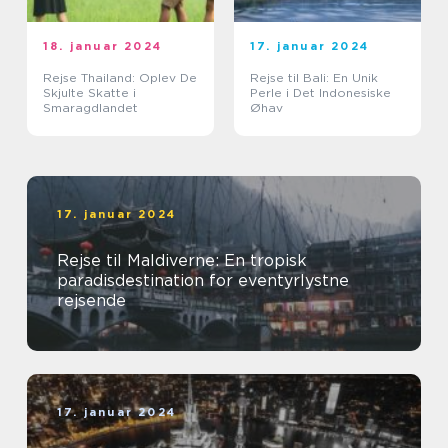
18. januar 2024
17. januar 2024
Rejse Thailand: Oplev De
Rejse til Bali: En Unik
Skjulte Skatte i
Perle i Det Indonesiske
Smaragdlandet
Øhav
17. januar 2024
Rejse til Maldiverne: En tropisk
paradisdestination for eventyrlystne
rejsende
17. januar 2024