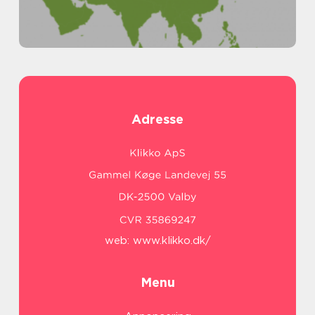
Adresse
web:
www.klikko.dk/
Menu