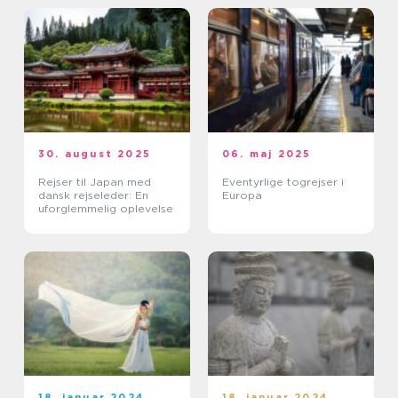
30. august 2025
06. maj 2025
Rejser til Japan med
Eventyrlige togrejser i
dansk rejseleder: En
Europa
uforglemmelig oplevelse
18. januar 2024
18. januar 2024