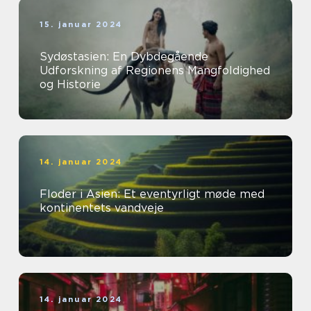
15. januar 2024
Sydøstasien: En Dybdegående
Udforskning af Regionens Mangfoldighed
og Historie
14. januar 2024
Floder i Asien: Et eventyrligt møde med
kontinentets vandveje
14. januar 2024