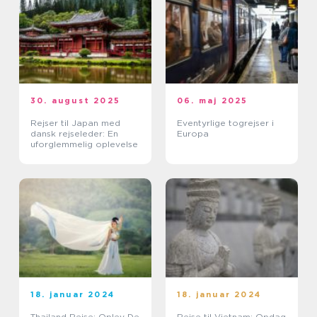
30. august 2025
06. maj 2025
Rejser til Japan med
Eventyrlige togrejser i
dansk rejseleder: En
Europa
uforglemmelig oplevelse
18. januar 2024
18. januar 2024
Thailand Rejse: Oplev De
Rejse til Vietnam: Opdag