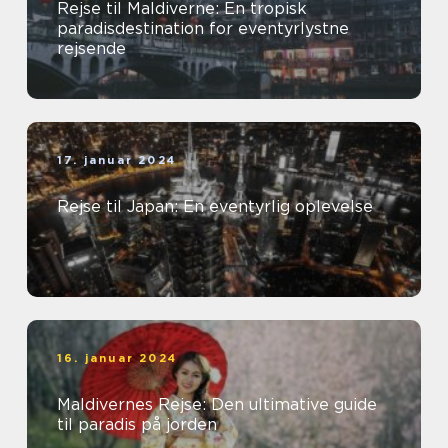
Rejse til Maldiverne: En tropisk
paradisdestination for eventyrlystne
rejsende
17. januar 2024
Rejse til Japan: En eventyrlig oplevelse
16. januar 2024
Maldivernes Rejse: Den ultimative guide
til paradis på jorden