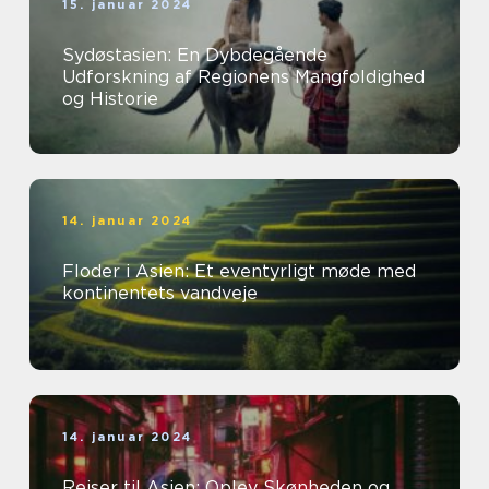
15. januar 2024
Sydøstasien: En Dybdegående
Udforskning af Regionens Mangfoldighed
og Historie
14. januar 2024
Floder i Asien: Et eventyrligt møde med
kontinentets vandveje
14. januar 2024
Rejser til Asien: Oplev Skønheden og