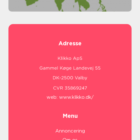
Adresse
web:
www.klikko.dk/
Menu
Annoncering