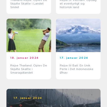
Skjulte Skatte i Landet
et eventyrligt og
Smilet
historisk land
18. januar 2024
17. januar 2024
Rejse Thailand: Oplev De
Rejse til Bali: En Unik
Skjulte Skatte i
Perle i Det Indonesiske
Smaragdlandet
Øhav
17. januar 2024