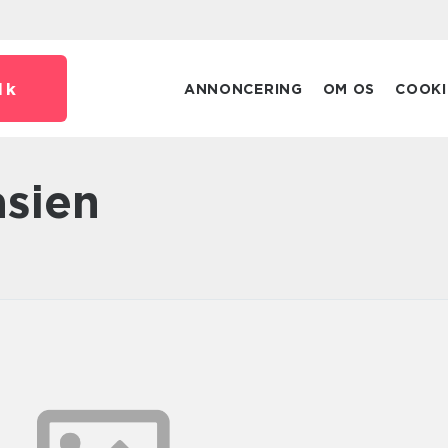
dk
ANNONCERING
OM OS
COOKI
asien