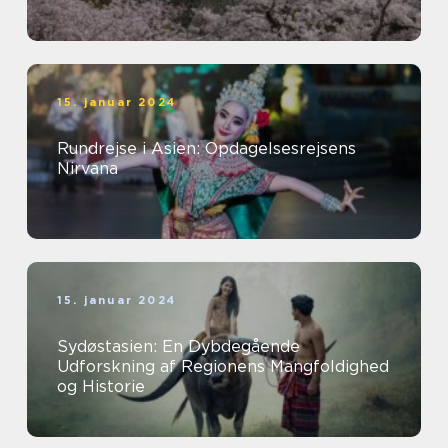
15. januar 2024
Rundrejse i Asien: Opdagelsesrejsens
Nirvana
15. januar 2024
Sydøstasien: En Dybdegående
Udforskning af Regionens Mangfoldighed
og Historie