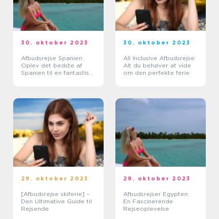
30. oktober 2023
30. oktober 2023
Afbudsrejse Spanien:
All Inclusive Afbudsrejse:
Oplev det bedste af
Alt du behøver at vide
Spanien til en fantastisk
om den perfekte ferie
pris
29. oktober 2023
29. oktober 2023
[Afbudsrejse skiferie] –
Afbudsrejser Egypten:
Den Ultimative Guide til
En Fascinerende
Rejsende
Rejseoplevelse