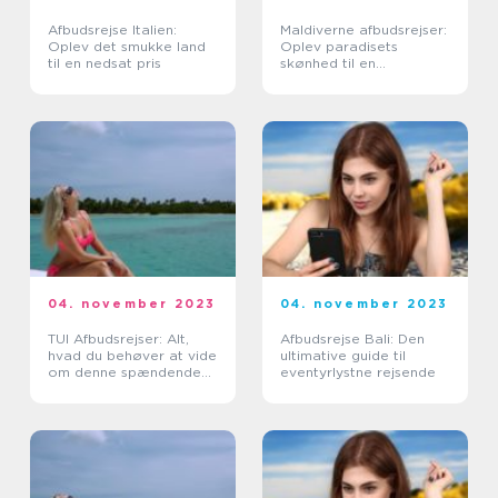
Afbudsrejse Italien:
Maldiverne afbudsrejser:
Oplev det smukke land
Oplev paradisets
til en nedsat pris
skønhed til en
overkommelig pris
04. november 2023
04. november 2023
TUI Afbudsrejser: Alt,
Afbudsrejse Bali: Den
hvad du behøver at vide
ultimative guide til
om denne spændende
eventyrlystne rejsende
rejsemulighed