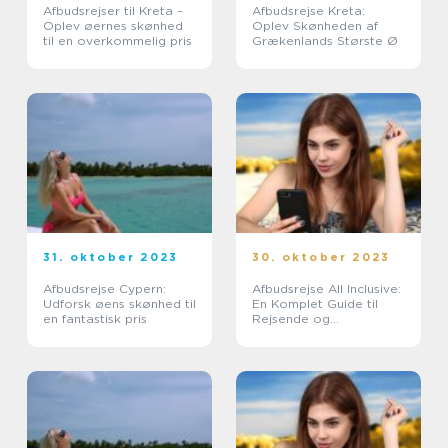
Afbudsrejser til Kreta –
Afbudsrejse Kreta:
Oplev øernes skønhed
Oplev Skønheden af
til en overkommelig pris
Grækenlands Største Ø
31. oktober 2023
30. oktober 2023
Afbudsrejse Cypern:
Afbudsrejse All Inclusive:
Udforsk øens skønhed til
En Komplet Guide til
en fantastisk pris
Rejsende og
Eventyrlystne