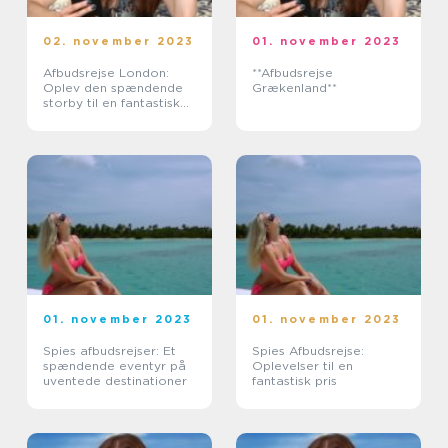
02. november 2023
01. november 2023
Afbudsrejse London:
**Afbudsrejse
Oplev den spændende
Grækenland**
storby til en fantastisk
pris
01. november 2023
01. november 2023
Spies afbudsrejser: Et
Spies Afbudsrejse:
spændende eventyr på
Oplevelser til en
uventede destinationer
fantastisk pris