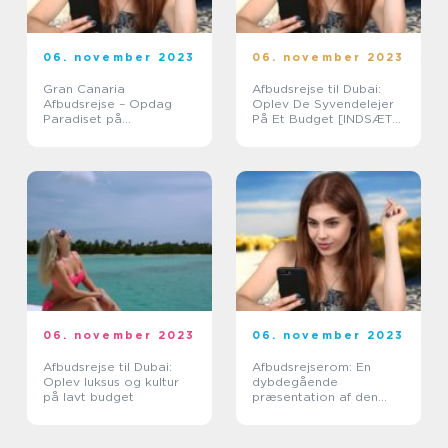
06. november 2023
06. november 2023
Gran Canaria
Afbudsrejse til Dubai:
Afbudsrejse – Opdag
Oplev De Syvendelejer
Paradiset på
På Et Budget [INDSÆT
Kanarieøerne
VIDEO HER]
06. november 2023
06. november 2023
Afbudsrejse til Dubai:
Afbudsrejserom: En
Oplev luksus og kultur
dybdegående
på lavt budget
præsentation af den
perfekte rejseoplevelse