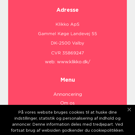
Adresse
web:
www.klikko.dk/
Menu
Annoncering
Om os
Cookies
På vores website bruges cookies til at huske dine
indstillinger, statistik og personalisering af indhold og
Kontakt os
annoncer. Denne information deles med tredjepart. Ved
Sitemap
fortsat brug af websiden godkender du cookiepolitikken.