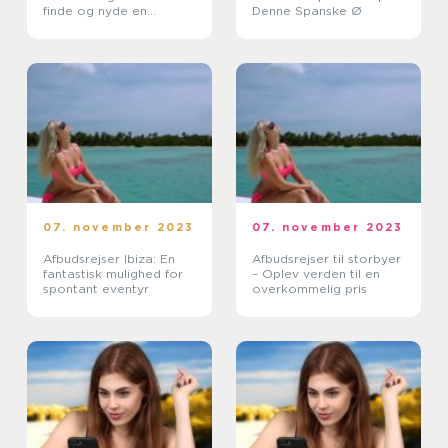
finde og nyde en
Denne Spanske Ø
fantastisk tur
07. november 2023
07. november 2023
Afbudsrejser Ibiza: En
Afbudsrejser til storbyer
fantastisk mulighed for
– Oplev verden til en
spontant eventyr
overkommelig pris