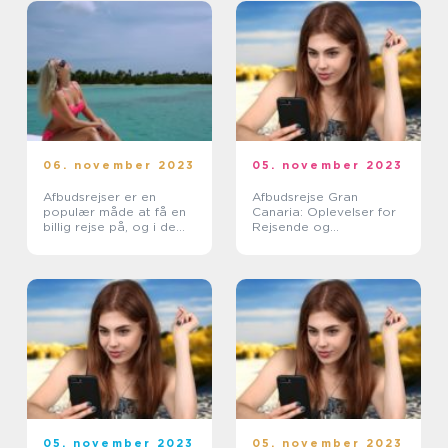
06. november 2023
05. november 2023
Afbudsrejser er en
Afbudsrejse Gran
populær måde at få en
Canaria: Oplevelser for
billig rejse på, og i de
Rejsende og
senere år er der sket en
Eventyrlystne
stor stigning i
populariteten af
afbudsrejse rom
05. november 2023
05. november 2023