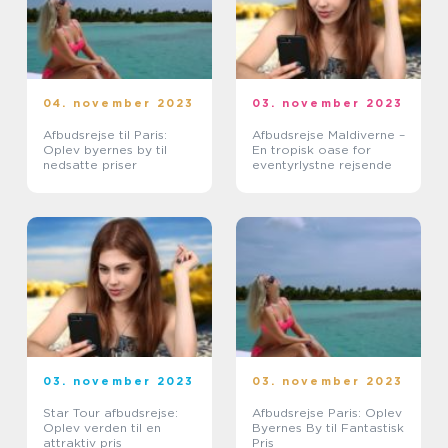
04. november 2023
03. november 2023
Afbudsrejse til Paris:
Afbudsrejse Maldiverne –
Oplev byernes by til
En tropisk oase for
nedsatte priser
eventyrlystne rejsende
03. november 2023
03. november 2023
Star Tour afbudsrejse:
Afbudsrejse Paris: Oplev
Oplev verden til en
Byernes By til Fantastisk
attraktiv pris
Pris