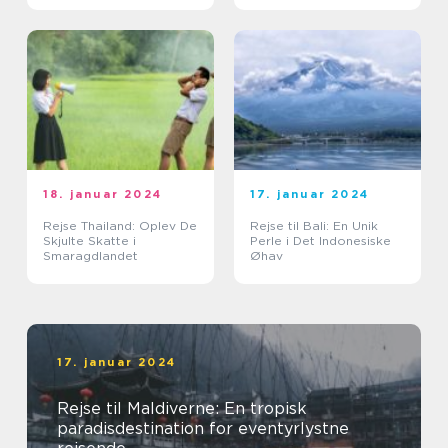
18. januar 2024
17. januar 2024
Rejse Thailand: Oplev De
Rejse til Bali: En Unik
Skjulte Skatte i
Perle i Det Indonesiske
Smaragdlandet
Øhav
17. januar 2024
Rejse til Maldiverne: En tropisk
paradisdestination for eventyrlystne