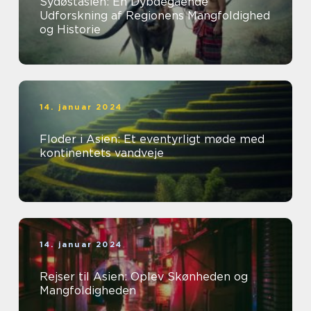
Sydøstasien: En Dybdegående
Udforskning af Regionens Mangfoldighed
og Historie
14. januar 2024
Floder i Asien: Et eventyrligt møde med
kontinentets vandveje
14. januar 2024
Rejser til Asien: Oplev Skønheden og
Mangfoldigheden